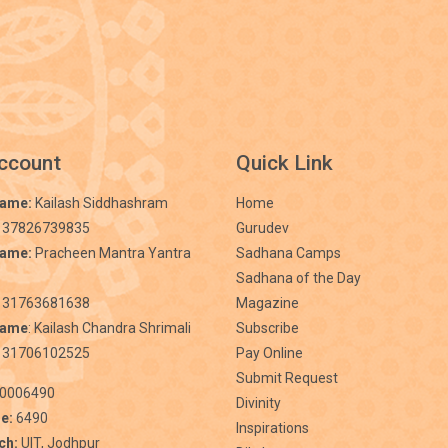
ccount
Quick Link
Name:
Kailash Siddhashram
Home
 37826739835
Gurudev
Name:
Pracheen Mantra Yantra
Sadhana Camps
Sadhana of the Day
31763681638
Magazine
Name
: Kailash Chandra Shrimali
Subscribe
 31706102525
Pay Online
Submit Request
0006490
Divinity
e:
6490
Inspirations
ch:
UIT, Jodhpur