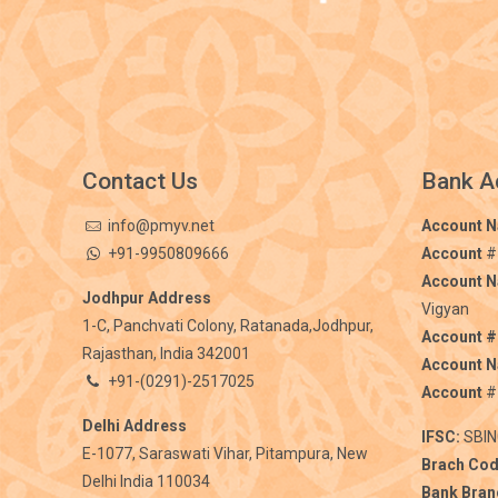
Contact Us
Bank A
info@pmyv.net
Account 
+91-9950809666
Account
#
Account 
Jodhpur Address
Vigyan
1-C, Panchvati Colony, Ratanada,Jodhpur,
Account #
Rajasthan, India 342001
Account 
+91-(0291)-2517025
Account
#
Delhi Address
IFSC:
SBIN
E-1077, Saraswati Vihar, Pitampura, New
Brach Cod
Delhi India 110034
Bank Bran