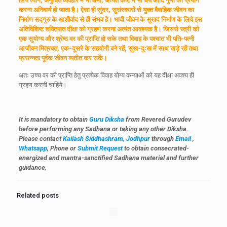
लिये त्याग, अनुचित व्यवहार में भी क्षमा, अत्यंत कष्ट में भी धैर्य आदि गुणों का प्रयोग
करना अनिवार्य हो जाता है। ऐसा ही सुंदर, सुसंस्कारों से युक्त वैवाहिक जीवन का
निर्माण सद्गुरु के आशीर्वाद से ही संभव है। भावी जीवन के सुखद निर्माण के लिये इस
अतिविशिष्ट शक्तिपात दीक्षा को ग्रहण करना अत्यंत आवश्यक है। जिससे स्त्री को
एक सुयोग्य और श्रेष्ठ वर की प्राप्ति हो सके तथा विवाह के पश्चात भी पति-पत्नी
आजीवन मित्रवत, एक-दूसरे के सहयोगी बने रहें, सुख-दुःख में साथ खड़े रहें तथा
प्रसन्नता पूर्वक जीवन व्यतीत कर सकें।
अतः उच्च वर की प्राप्ति हेतु प्रत्येक विवाह योग्य कन्याओं को यह दीक्षा अवश्य ही
ग्रहण करनी चाहिये।
It is mandatory to obtain
Guru Diksha
from Revered Gurudev
before performing any Sadhana or taking any other Diksha.
Please contact
Kailash Siddhashram, Jodhpur
through
Email
,
Whatsapp
,
Phone
or
Submit Request
to obtain consecrated-
energized and mantra-sanctified Sadhana material and further
guidance,
Related posts