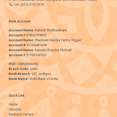
+91-(011)-27011676
Bank Account
Account Name:
Kailash Siddhashram
Account
# 37826739835
Account Name:
Pracheen Mantra Yantra Vigyan
Account #
31763681638
Account Name
: Kailash Chandra Shrimali
Account
# 31706102525
IFSC:
SBIN0006490
Brach Code:
6490
Bank Branch:
UIT, Jodhpur
Bank Name:
State Bank of India
Quick Link
Home
Gurudev
Sadhana Camps