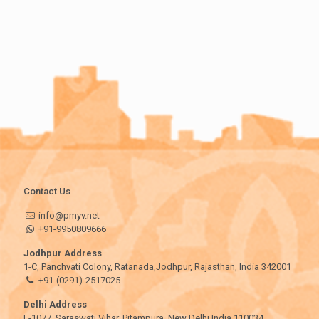
Contact Us
info@pmyv.net
+91-9950809666
Jodhpur Address
1-C, Panchvati Colony, Ratanada,Jodhpur, Rajasthan, India 342001
+91-(0291)-2517025
Delhi Address
E-1077, Saraswati Vihar, Pitampura, New Delhi India 110034