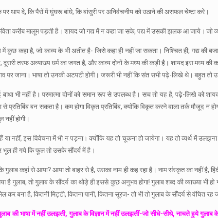
थाप दे, कि पैरों में घुंघरू बांधे, कि बांसुरी पर अनिर्वचनीय को उठाने की असफल चेष्टा करे।
 कि कविता करीब मालूम पड़ती है। शायद जो गद्य में न कहा जा सके, पद्य में उसकी झलक आ जाये। जो व
ें कुछ कहा है, जो काव्य के भी अतीत है- जिसे कहा ही नहीं जा सकता। निश्चित ही, गद्य की बजाय
क है, दूसरी तरफ अव्याख्य धर्म का जगत है, और काव्य दोनों के मध्य की कड़ी है। शायद इस मध्य की 
 भाव पर जाना। भाषा तो उनकी अटपटी होगी। जरूरी भी नहीं कि संत सभी पढ़े-लिखे थे। बहुत तो उन
े कोई बाधा भी नहीं है। परमात्मा दोनों को समान रूप से उपलब्‍ध है। सच तो यह है, पढ़े-लिखे 
 सरलता से प्रतिबिंब बन सकता है। कम होगा विकृत प्रतिबिंब, क्योंकि विकृत करने वाला तर्क मौजूद 
ूल नहीं होगी।
ं या नहीं, इस विवेचना में भी न पड़ना। क्योंकि यह तो चूकना हो जायेगा। यह तो व्यर्थ में उल
ल ही गये कि फूल तो उसके सौंदर्य में है।
कि गुलाब कहां से आया? आया तो बाहर से है, उसका नाम ही कह रहा है। नाम संस्कृत का नहीं है, हिं
 है गुलाब, तो गुलाब के सौंदर्य का थोड़े ही इससे कुछ अनुभव होगा! गुलाब शब्द की व्याख्या भी हो
 बना है, कितनी मिट्टी, कितना पानी, कितना सूरज- तो भी तो गुलाब के सौंदर्य से वंचित रह जा
गुलाब की भाषा में नहीं उलझती, गुलाब के विज्ञान में नहीं उलझतीं-जो सीधे-सीधे, नाचते हुये गुलाब