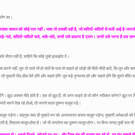
र्वाण का।
छ, जिसका समाज को कोई पता नहीं। भाषा तो उसकी वही है, जो सदियों-सदियों से चली आई है-जराज
-गले, सदियों-सदियों चले, थके-मांदे, उनमें उसे डालना है प्राण। उनमें उसे भरना है उस 
 भीतर वही है, चाहिये कि कोई तुम्हें झकझोर दे।
श करने नहीं, तुम तो जाते भी हो संतों के पास तो चाहते हो थोड़ी सी मीठी-मीठी बातें, कि तुम और 
े। और जो तुम्हारी पीठ ठोंक देते होंगे और कहते होंगेः तुम बड़े पुण्यात्मा हो! और कहते होंगे कि तुमन
गते होंगे। झूठ अक्सर मीठे होते हैं। एक तो झूठ हैं, तो अगर कड़वे हो तो कौन स्वीकार करेगा? झूठ पर 
ड़े प्यारे सपने देख रहे होओ, तो जगाने वाला दुश्मन मालूम पड़े।
ालूम पडे़गा। सद्गुरू सदा ही तुम्हारे मन को अस्तव्यस्त करता मालूम पड़ेगा, तुम्हारी अपेक्षाओ
ी लगती है, विश्राम मालूम होता है। जो भी जगायेगा वह दुश्मन मालूम होगा। पर बिना जगाए तुम्हें पता भी
 हो-कस्तूरा हो। भागते फिरते, खोजते दूर-दूर। और जिस गंध की तलाश कर रहे हो, वह गंध तुम्हारे भ