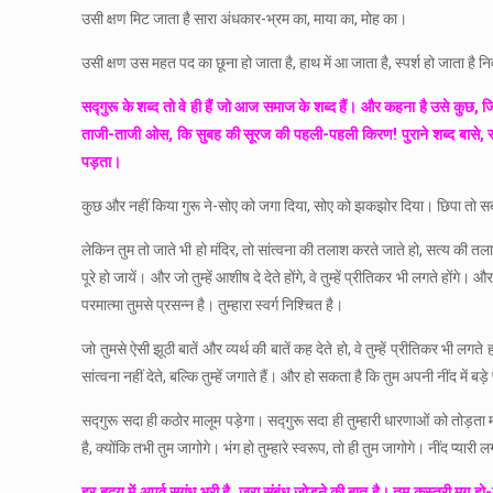
उसी क्षण मिट जाता है सारा अंधकार-भ्रम का, माया का, मोह का।
उसी क्षण उस महत पद का छूना हो जाता है, हाथ में आ जाता है, स्पर्श हो जाता है नि
सद्गुरू के शब्द तो वे ही हैं जो आज समाज के शब्द हैं। और कहना है उसे कु
ताजी-ताजी ओस, कि सुबह की सूरज की पहली-पहली किरण! पुराने शब्द बासे, सड़े
पड़ता।
कुछ और नहीं किया गुरू ने-सोए को जगा दिया, सोए को झकझोर दिया। छिपा तो सबके
लेकिन तुम तो जाते भी हो मंदिर, तो सांत्वना की तलाश करते जाते हो, सत्य की तला
पूरे हो जायें। और जो तुम्हें आशीष दे देते होंगे, वे तुम्हें प्रीतिकर भी लगते होंग
परमात्मा तुमसे प्रसन्न है। तुम्हारा स्वर्ग निश्चित है।
जो तुमसे ऐसी झूठी बातें और व्यर्थ की बातें कह देते हो, वे तुम्हें प्रीतिकर भी ल
सांत्वना नहीं देते, बल्कि तुम्हें जगाते हैं। और हो सकता है कि तुम अपनी नींद में ब
सद्गुरू सदा ही कठोर मालूम पड़ेगा। सद्गुरू सदा ही तुम्हारी धारणाओं को तोड़ता म
है, क्योंकि तभी तुम जागोगे। भंग हो तुम्हारे स्वरूप, तो ही तुम जागोगे। नींद प्यार
हर हृदय में अपूर्व सुगंध भरी है, जरा संबंध जोड़ने की बात है। तुम कस्तूरी मृग