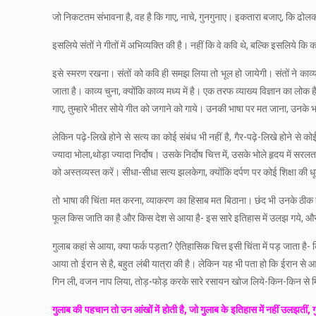
जो निकटतम संभावना है, वह है कि गाए, नाचे, गुनगुनाए। इकतारा बजाए, कि ढोलक पर 
इसलिये संतों ने गीतों में अभिव्यक्ति की है। नहीं कि वे कवि थे, बल्कि इसलिये
इसे स्मरण रखना। संतों को कवि ही समझ लिया तो भूल हो जायेगी। संतों ने काव्य म
जाता है। काव्य चुना, क्योंकि काव्य मध्य में है। एक तरफ व्याख्य विज्ञान का लो
गाए, तुम्हारे भीतर सोये गीत को जगाने को गाये। उनकी भाषा पर मत जाना, उनके
लेकिन पढ़े-लिखे होने से सत्य का कोई संबंध भी नहीं है, गैर-पढ़े-लिखे होने स
ज्यादा भोला,थोड़ा ज्यादा निर्दोष। उसके निर्दोष चित्त में, उसके भोले हृदय में
को अस्तव्यस्त करें। सीधा-सीधा सत्य झलकेगा, क्योंकि दर्पण पर कोई शिक्षा की ध
तो भाषा की चिंता मत करना, व्याकरण का हिसाब मत बिठाना। छंद भी उनके ठीक है
फूल किस जाति का है और किस देश से आया है- इस सारे इतिहास में उलझ गये, और भू
गुलाब कहां से आया, क्या फर्क पड़ता? ऐतिहासिक चित्त इसी चिंता में पड़ जाता है- 
आया तो ईरान से है, बहुत लंबी यात्रा की है। लेकिन यह भी पता हो कि ईरान से आया
गिन ली, वजन नाप लिया, तोड़-फोड़ करके सारे रसायन खोज लिये-किन-किन से मिल कर
गुलाब की पहचान तो उन आंखों में होती है, जो गुलाब के इतिहास में नहीं उलझतीं, 