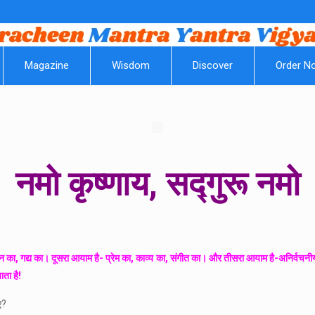
|| Om Pa
Magazine
Wisdom
Discover
Order N
नमो कृष्‍णाय
,
सद्गुरू नमो
ा, गद्य का। दूसरा आयाम है- प्रेम का, काव्य का, संगीत का। और तीसरा आयाम है-अनिर्वचनीय। न उस
ाता है!
ए?